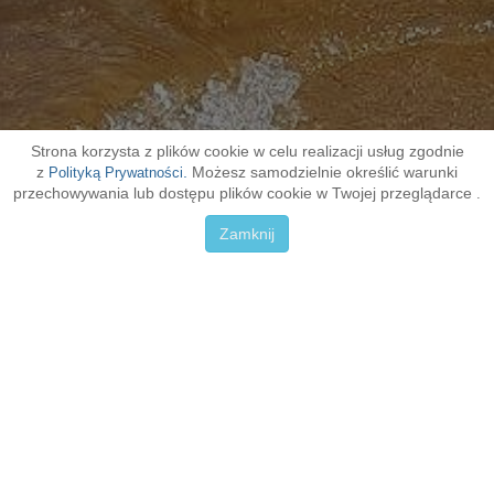
Strona korzysta z plików cookie w celu realizacji usług zgodnie
z
.
Możesz samodzielnie określić warunki
Polityką Prywatności
przechowywania lub dostępu plików cookie w Twojej przeglądarce
.
Zamknij
Głównym zakresem działalności firmy jest produkcja i sprzedaż mebli
dodatkowo sprzedajemy i wytwarzamy różnoraki sprzęt pływający. Jak
również prowadziliśmy własne
wypożyczalnie sprzętu wodnego
.
Postawiliśmy na sprzęt oryginalny rzadko dotychczas spotykany na polskich
akwenach, co zaowocowało dużym zainteresowaniem klientów. Z tegoż
powodu zdecydowaliśmy się podzielić swoją wiedzą i pomysłami. Chcemy
zaproponować Państwu sprzęt zarówno do użytku indywidualnego jak też do
zarobkowego. Jesteśmy w stanie zaproponować
atrakcyjne ceny
, nie rzadko
nisze od detalicznych cen producenta, co jest wynikiem długotrwałej