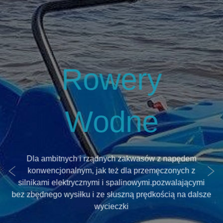
Dla ambitnych i rządnych zakwasów z napędem
konwencjonalnym, jak też dla przemęczonych z
silnikami elektrycznymi i spalinowymi.pozwalającymi
bez zbędnego wysiłku i ze słuszną prędkością na dalsze
wycieczki