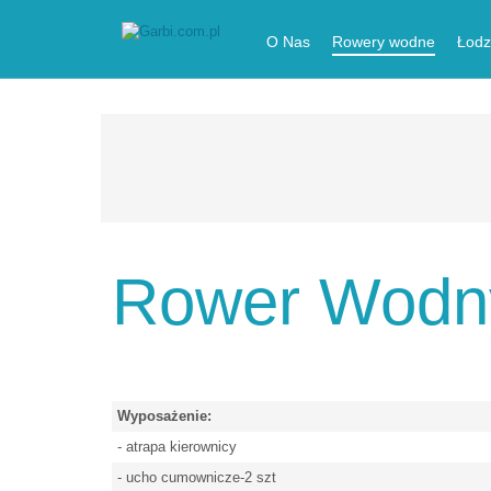
O Nas
Rowery wodne
Łodz
Rower Wodny
Wyposażenie:
- atrapa kierownicy
- ucho cumownicze-2 szt