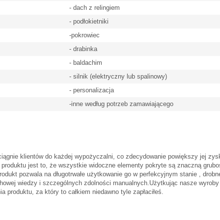
- dach z relingiem
- podłokietniki
-pokrowiec
- drabinka
- baldachim
- silnik (elektryczny lub spalinowy)
- personalizacja
-inne według potrzeb zamawiającego
ągnie klientów do każdej wypożyczalni, co zdecydowanie powiększy jej zysk
 produktu jest to, że wszystkie widoczne elementy pokryte są znaczną grubo
rodukt pozwala na długotrwałe użytkowanie go w perfekcyjnym stanie , dro
chowej wiedzy i szczególnych zdolności manualnych.
Użytkując nasze wyroby
ia produktu, za który to całkiem niedawno tyle zapłaciłeś.