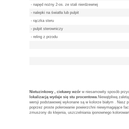
- napęd nożny 2-os. ze stali nierdzewnej
- nalepki na światła lub pulpit
- rączka steru
- pulpit sterowniczy
- reling z przodu
Nietuzinkowy , ciekawy wzór
w niesamowity sposób przyci
lokalizacją wydaje się stu procentowa
.
Niewątpliwą zaletą
wersji podstawowej wykonane są w kolorze białym . Nasz p
poprzez proste polerowanie powierzchni niewymagające fa
zmuszony do klejenia, uszczelniania i
ponownego
kolorowan