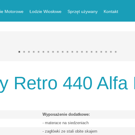
ie Motorowe
Łodzie Wiosłowe
Sprzęt używany
Kontakt
 Retro 440 Alf
Wyposażenie d
odatkowe
:
- materace na siedzeniach
- zagłówki ze stali obite skajem